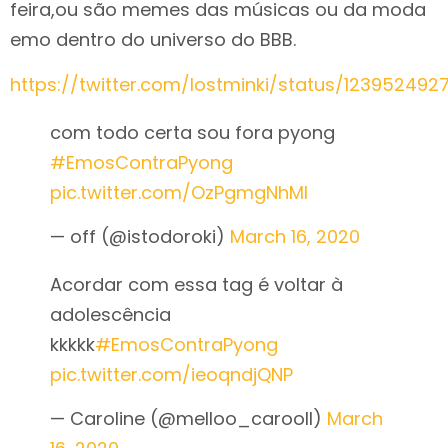
feira,ou são memes das músicas ou da moda
emo dentro do universo do BBB.
https://twitter.com/lostminki/status/123952492
com todo certa sou fora pyong
#EmosContraPyong
pic.twitter.com/OzPgmgNhMl
— off (@istodoroki)
March 16, 2020
Acordar com essa tag é voltar à
adolescência
kkkkk
#EmosContraPyong
pic.twitter.com/ieoqndjQNP
— Caroline (@melloo_carooll)
March