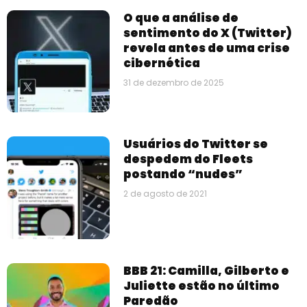
O que a análise de
sentimento do X (Twitter)
revela antes de uma crise
cibernética
31 de dezembro de 2025
Usuários do Twitter se
despedem do Fleets
postando “nudes”
2 de agosto de 2021
BBB 21: Camilla, Gilberto e
Juliette estão no último
Paredão