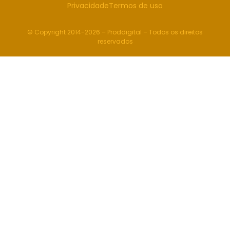
Privacidade
Termos de uso
© Copyright 2014-2026 – Proddigital – Todos os direitos
reservados