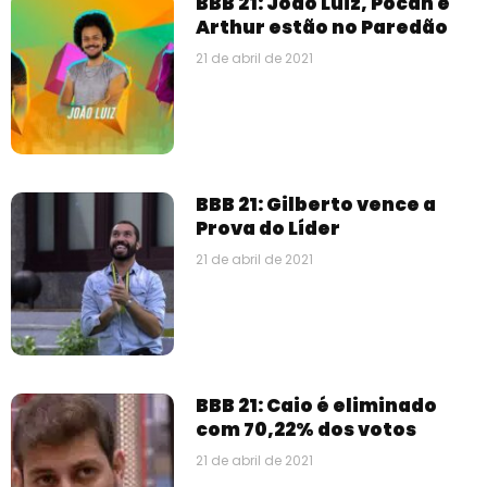
BBB 21: João Luiz, Pocah e
Arthur estão no Paredão
21 de abril de 2021
BBB 21: Gilberto vence a
Prova do Líder
21 de abril de 2021
BBB 21: Caio é eliminado
com 70,22% dos votos
21 de abril de 2021