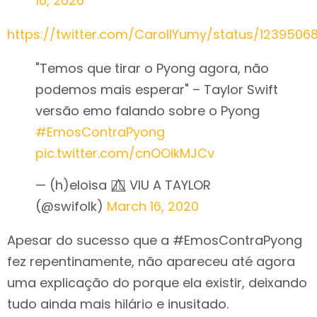
16, 2020
https://twitter.com/CarollYumy/status/123950
"Temos que tirar o Pyong agora, não
podemos mais esperar" – Taylor Swift
versão emo falando sobre o Pyong
#EmosContraPyong
pic.twitter.com/cnOOikMJCv
— (h)eloisa 🏳️‍🌈⃤ VIU A TAYLOR
(@swifolk)
March 16, 2020
Apesar do sucesso que a #EmosContraPyong
fez repentinamente, não apareceu até agora
uma explicação do porque ela existir, deixando
tudo ainda mais hilário e inusitado.