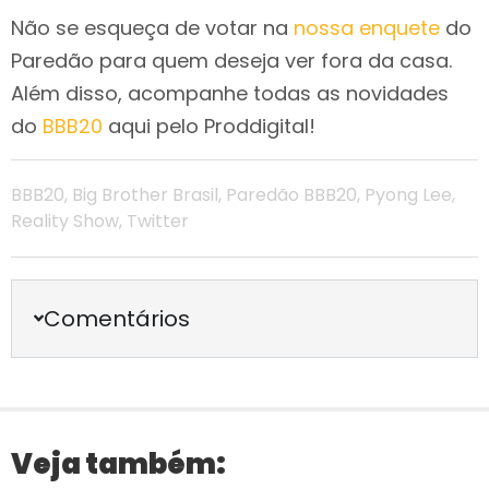
Não se esqueça de votar na
nossa enquete
do
Paredão para quem deseja ver fora da casa.
Além disso, acompanhe todas as novidades
do
BBB20
aqui pelo Proddigital!
BBB20
,
Big Brother Brasil
,
Paredão BBB20
,
Pyong Lee
,
Reality Show
,
Twitter
Comentários
Veja também: