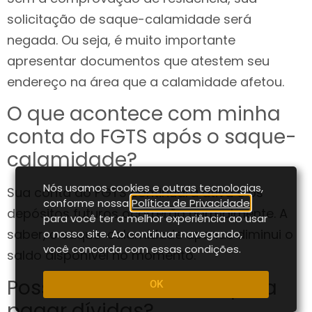
solicitação de saque-calamidade será
negada. Ou seja, é muito importante
apresentar documentos que atestem seu
endereço na área que a calamidade afetou.
O que acontece com minha
conta do FGTS após o saque-
calamidade?
Nós usamos cookies e outras tecnologias,
Sua conta do FGTS continuará ativa e os
conforme nossa
Política de Privacidade
,
depósitos futuros ocorrerão normalmente. A
para você ter a melhor experiência ao usar
saber, o saque-calamidade apenas diminui o
o nosso site. Ao continuar navegando,
você concorda com essas condições.
saldo disponível no momento.
Posso usar o benefício para
OK
pagar dívidas?