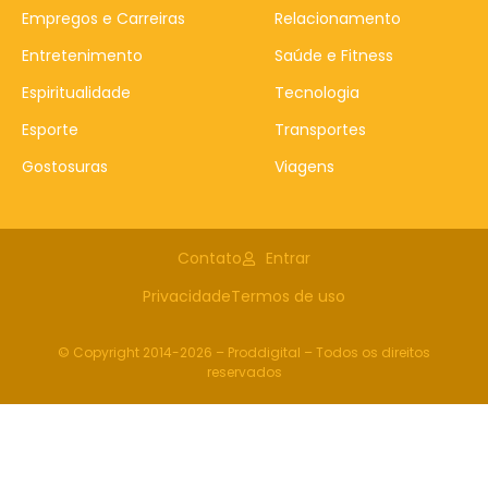
Empregos e Carreiras
Relacionamento
Entretenimento
Saúde e Fitness
Espiritualidade
Tecnologia
Esporte
Transportes
Gostosuras
Viagens
Contato
Entrar
Privacidade
Termos de uso
© Copyright 2014-2026 – Proddigital – Todos os direitos
reservados