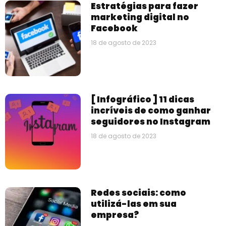
Estratégias para fazer
marketing digital no
Facebook
18 de agosto de 2023
[ Infográfico ] 11 dicas
incríveis de como ganhar
seguidores no Instagram
18 de agosto de 2023
Redes sociais: como
utilizá-las em sua
empresa?