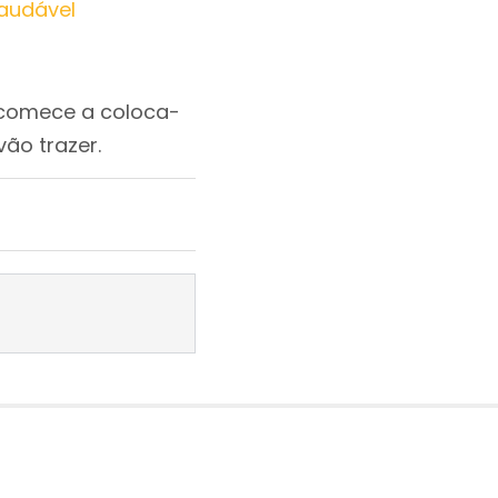
Saudável
 comece a coloca-
vão trazer.