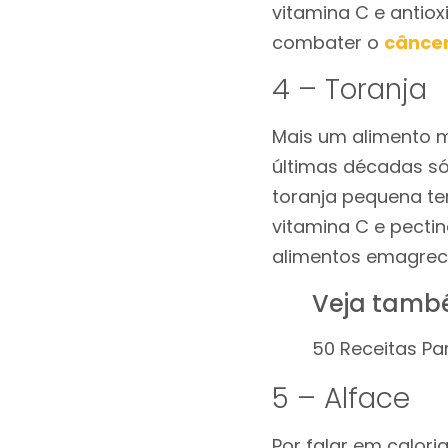
vitamina C e antio
combater o
cânce
4 – Toranja
Mais um alimento m
últimas décadas só
toranja pequena te
vitamina C e pectin
alimentos emagre
Veja tamb
50 Receitas Pa
5 – Alface
Por falar em calori