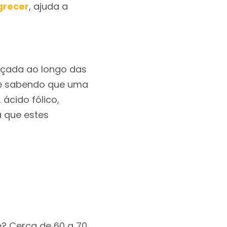
recer
, ajuda a
tiçada ao longo das
que sabendo que uma
ácido fólico,
a que estes
e? Cerca de 60 a 70.