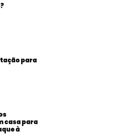
e?
ntação para
os
m casa para
aque à