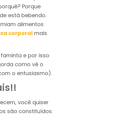
 porquê? Porque
de está bebendo.
omiam alimentos
sa corporal
mais
 faminta e por isso
ngorda como vê o
 com o entusiasmo).
is!!
recem, você quiser
os são constituídos