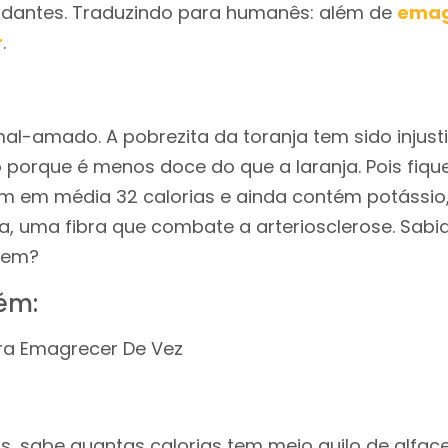
xidantes. Traduzindo para humanês: além de
emag
r
.
al-amado. A pobrezita da toranja tem sido injus
 porque é menos doce do que a laranja. Pois fi
m em média 32 calorias e ainda contém potássio, 
a, uma fibra que combate a arteriosclerose. Sabi
cem?
ém:
ra Emagrecer De Vez
as, sabe quantas calorias tem meio quilo de alfac