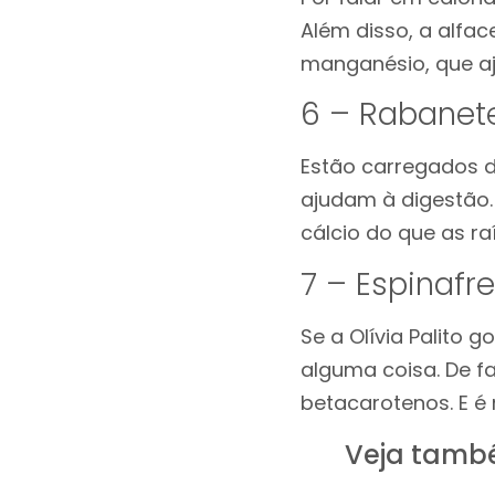
Além disso, a alfac
manganésio, que aj
6 – Rabanet
Estão carregados d
ajudam à digestão.
cálcio do que as raí
7 – Espinafr
Se a Olívia Palito 
alguma coisa. De fa
betacarotenos. E é 
Veja tamb