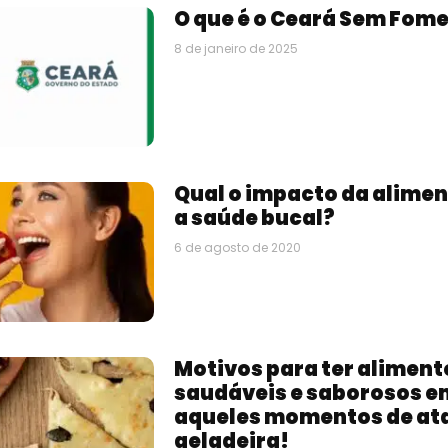
O que é o Ceará Sem Fom
8 de janeiro de 2025
Qual o impacto da alime
a saúde bucal?
6 de agosto de 2020
Motivos para ter aliment
saudáveis e saborosos e
aqueles momentos de at
geladeira!