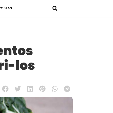
POSTAS
entos
i-los