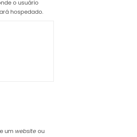
onde o usuário
icará hospedado.
 de um
website
ou