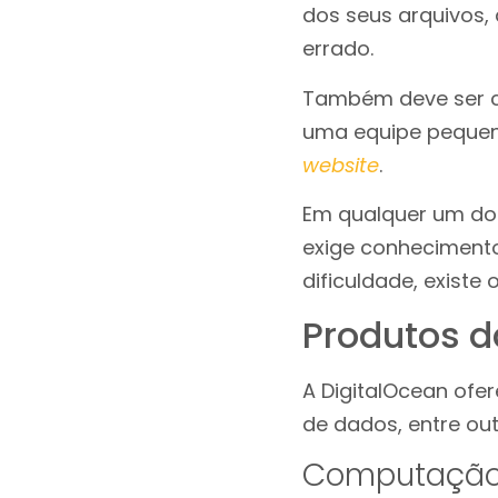
dos seus arquivos,
errado.
Também deve ser c
uma equipe pequen
website
.
Em qualquer um dos
exige conhecimento 
dificuldade, existe
Produtos d
A DigitalOcean ofe
de dados, entre ou
Computaçã