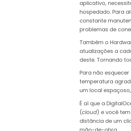
aplicativo, necessi
hospedado. Para al
constante manuten
problemas de conex
Também o Hardware
atualizações a cada
deste. Tornando to
Para não esquecer
temperatura agrad
um local espaçoso,
É aí que a DigitalO
(
cloud
) e você tem
distância de um c
mão-de-obra.