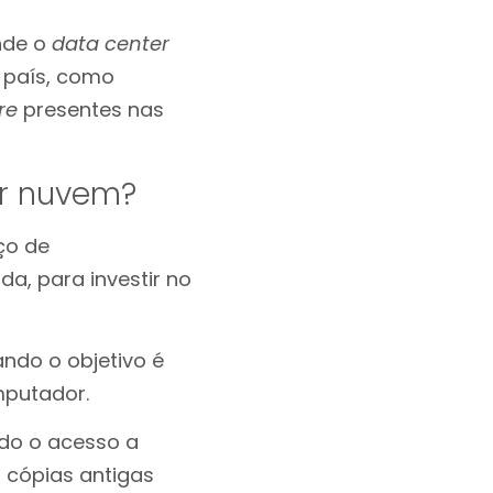
onde o
data center
 país, como
re
presentes nas
r nuvem?
ço de
, para investir no
ndo o objetivo é
putador.
ndo o acesso a
 cópias antigas