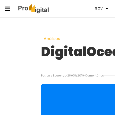
GOV
Análises
DigitalOc
Por:
Luis Lourenço
28/08/2019
Comentários