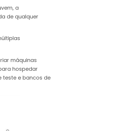
uvem, a
ida de qualquer
últiplas
criar máquinas
 para hospedar
e teste e bancos de