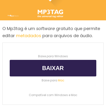
O Mp3tag é um
software
gratuito que permite
editar
metadados
para arquivos de áudio.
Baixe para Windows
BAIXAR
Baixe para
Mac
Compatível com Windows e Mac