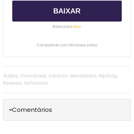
BAIXAR
Baixe para
Mac
Compatível com Windows e Mac
Áudios
,
Downloads
,
Editores
,
Metadados
,
Mp3tag
,
Reviews
,
Softwares
Comentários