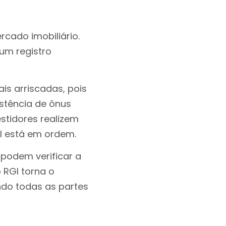
cado imobiliário.
 um registro
is arriscadas, pois
istência de ônus
stidores realizem
l está em ordem.
 podem verificar a
 RGI torna o
ando todas as partes