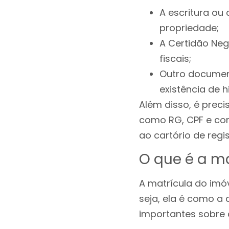
A escritura ou
propriedade;
A Certidão Nega
fiscais;
Outro document
existência de h
Além disso, é prec
como RG, CPF e co
ao cartório de regi
O que é a ma
A matrícula do imó
seja, ela é como a
importantes sobre 