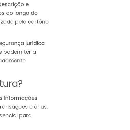
descrição e
os ao longo do
zada pelo cartório
egurança jurídica
s podem ter a
evidamente
itura?
as informações
transações e ônus.
sencial para