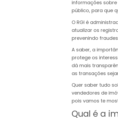
informações sobre p
público, para que 
O RGI é administrad
atualizar os registr
prevenindo fraudes
A saber, a importâ
protege os interess
dá mais transparên
as transações sejam
Quer saber tudo so
vendedores de imóv
pois vamos te most
Qual é a i