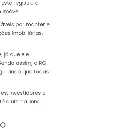
Este registro é
 imóvel.
sáveis por manter e
ões imobiliárias,
 já que ele
Sendo assim, o RGI
egurando que todas
s, investidores e
 a última linha,
do