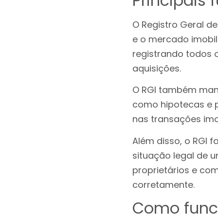
Principais 
O Registro Geral d
e o mercado imobili
registrando todos 
aquisições.
O RGI também mant
como hipotecas e p
nas transações imob
Além disso, o RGI f
situação legal de u
proprietários e co
corretamente.
Como funci