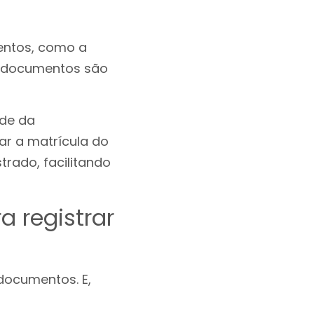
mentos, como a
es documentos são
ade da
zar a matrícula do
trado, facilitando
 registrar
documentos. E,