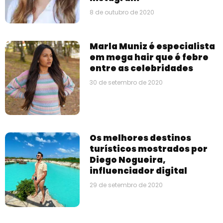
8 de outubro de 2020
Marla Muniz é especialista
em mega hair que é febre
entre as celebridades
30 de setembro de 2020
Os melhores destinos
turísticos mostrados por
Diego Nogueira,
influenciador digital
29 de setembro de 2020