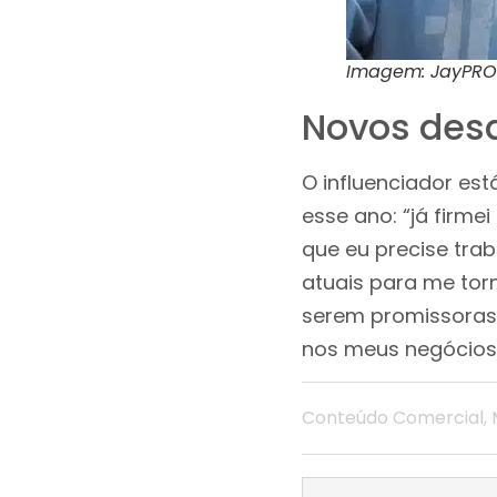
Imagem: JayPRO
Novos desa
O influenciador es
esse ano: “já firme
que eu precise tra
atuais para me torn
serem promissoras 
nos meus negócios
Conteúdo Comercial
,