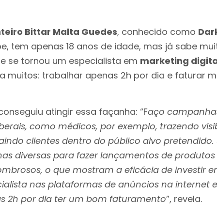
teiro Bittar Malta Guedes
, conhecido como
Dar
be, tem apenas 18 anos de idade, mas já sabe mu
Ele se tornou um especialista em
marketing digita
 muitos: trabalhar apenas 2h por dia e faturar ma
onseguiu atingir essa façanha: “F
aço campanhas
liberais, como médicos, por exemplo, trazendo visi
aindo clientes dentro do público alvo pretendido.
s diversas para fazer lançamentos de produtos e
ombrosos, o que mostram a eficácia de investir em
alista nas plataformas de anúncios na internet e
s 2h por dia ter um bom faturamento
”, revela.