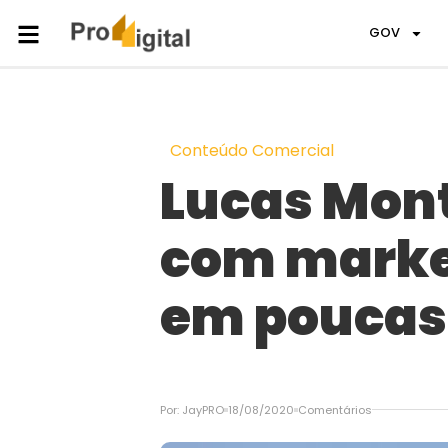
GOV
Conteúdo Comercial
Lucas Mont
com market
em poucas
Por:
JayPRO
18/08/2020
Comentários