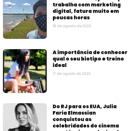
trabalha com marketing
digital, fatura muito em
poucas horas
18 de agosto de 2020
A importância de conhecer
qual o seu biotipo e treino
ideal
17 de agosto de 2020
Do RJ para os EUA, Julia
Faria Elmassian
conquistou as
celebridades do cinema