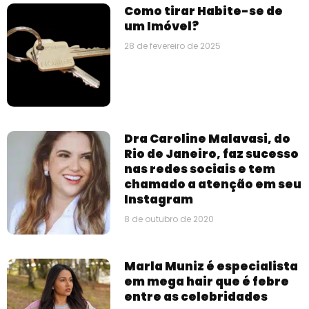
Como tirar Habite-se de
um Imóvel?
28 de fevereiro de 2025
Dra Caroline Malavasi, do
Rio de Janeiro, faz sucesso
nas redes sociais e tem
chamado a atenção em seu
Instagram
8 de outubro de 2020
Marla Muniz é especialista
em mega hair que é febre
entre as celebridades