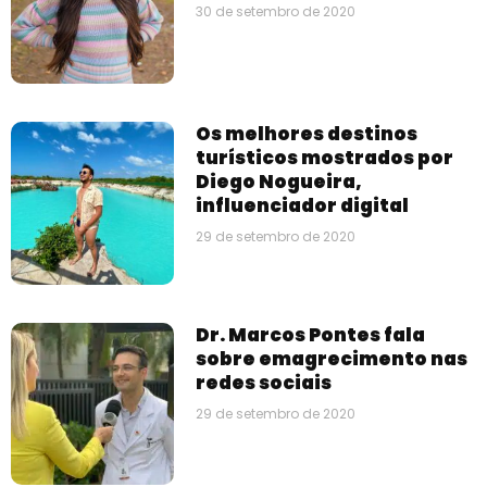
30 de setembro de 2020
Os melhores destinos
turísticos mostrados por
Diego Nogueira,
influenciador digital
29 de setembro de 2020
Dr. Marcos Pontes fala
sobre emagrecimento nas
redes sociais
29 de setembro de 2020