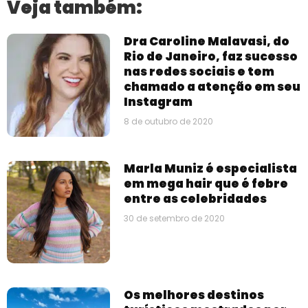
Veja também:
Dra Caroline Malavasi, do
Rio de Janeiro, faz sucesso
nas redes sociais e tem
chamado a atenção em seu
Instagram
8 de outubro de 2020
Marla Muniz é especialista
em mega hair que é febre
entre as celebridades
30 de setembro de 2020
Os melhores destinos