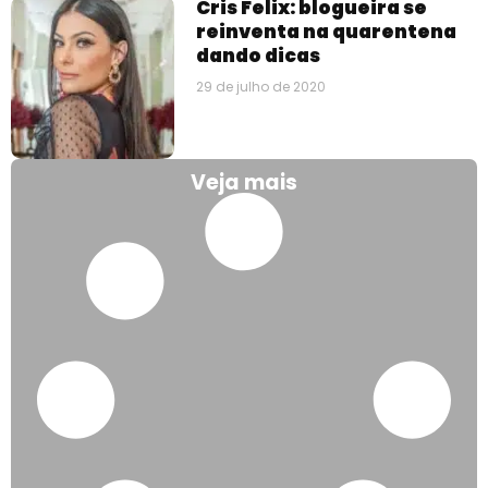
Cris Felix: blogueira se
reinventa na quarentena
dando dicas
29 de julho de 2020
Veja mais