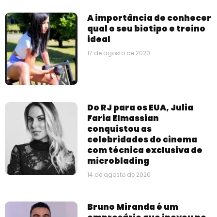
A importância de conhecer
qual o seu biotipo e treino
ideal
17 de agosto de 2020
Do RJ para os EUA, Julia
Faria Elmassian
conquistou as
celebridades do cinema
com técnica exclusiva de
microblading
14 de agosto de 2020
Bruno Miranda é um