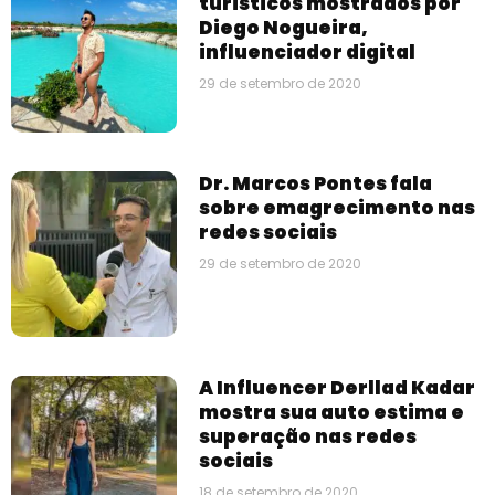
turísticos mostrados por
Diego Nogueira,
influenciador digital
29 de setembro de 2020
Dr. Marcos Pontes fala
sobre emagrecimento nas
redes sociais
29 de setembro de 2020
A Influencer Derllad Kadar
mostra sua auto estima e
superação nas redes
sociais
18 de setembro de 2020