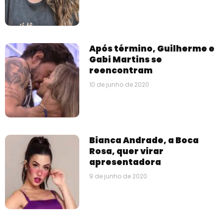
Após término, Guilherme e
Gabi Martins se
reencontram
10 de junho de 2020
Bianca Andrade, a Boca
Rosa, quer virar
apresentadora
9 de junho de 2020