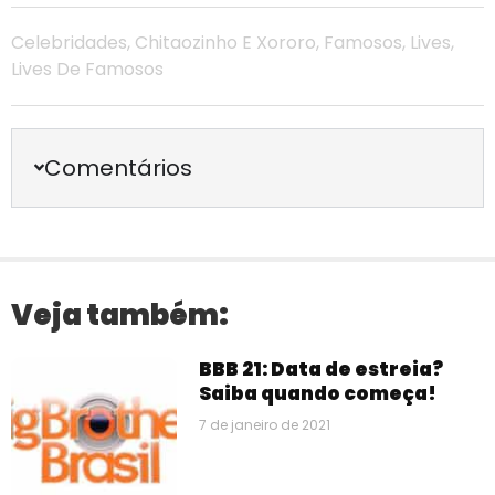
Celebridades
,
Chitaozinho E Xororo
,
Famosos
,
Lives
,
Lives De Famosos
Comentários
Veja também:
BBB 21: Data de estreia?
Saiba quando começa!
7 de janeiro de 2021