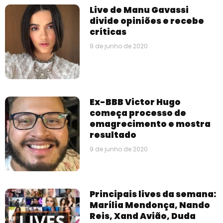
Live de Manu Gavassi
divide opiniões e recebe
críticas
9 de junho de 2020
Ex-BBB Victor Hugo
começa processo de
emagrecimento e mostra
resultado
9 de junho de 2020
Principais lives da semana:
Marília Mendonça, Nando
Reis, Xand Avião, Duda