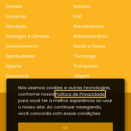
Dinheiro
Notícias
Economia
POP
Educação
Pseudociência
Empregos e Carreiras
Relacionamento
Entretenimento
Saúde e Fitness
Espiritualidade
Tecnologia
Esporte
Transportes
Gostosuras
Viagens
Nós usamos cookies e outras tecnologias,
conforme nossa
Política de Privacidade
,
para você ter a melhor experiência ao usar
Contato
Entrar
o nosso site. Ao continuar navegando,
Privacidade
Termos de uso
você concorda com essas condições.
© Copyright 2014-2026 – Proddigital – Todos os direitos
OK