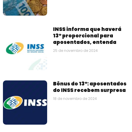
INSS informa que haverá
13° proporcional para
aposentados, entenda
25 de novembro de 2024
Bônus do 13°: aposentados
do INSS recebem surpresa
18 de novembro de 2024