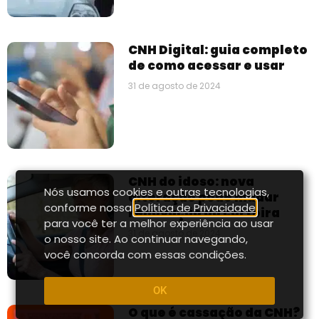
CNH Digital: guia completo
de como acessar e usar
31 de agosto de 2024
CNH do idoso: nova
Nós usamos cookies e outras tecnologias,
alteração pode mudar
conforme nossa
Política de Privacidade
,
renovação da carteira
para você ter a melhor experiência ao usar
31 de agosto de 2024
o nosso site. Ao continuar navegando,
você concorda com essas condições.
OK
O que é cassação da CNH?