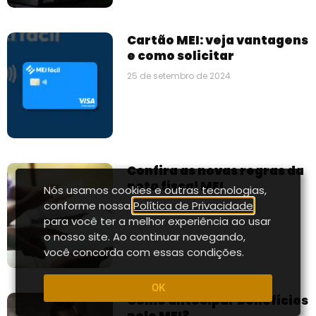
Cartão MEI: veja vantagens
e como solicitar
25 de setembro de 2024
Confira as novas regras da
nota fiscal MEI
Nós usamos cookies e outras tecnologias,
conforme nossa
Política de Privacidade
,
11 de setembro de 2024
para você ter a melhor experiência ao usar
o nosso site. Ao continuar navegando,
você concorda com essas condições.
OK
Como antecipar benefícios